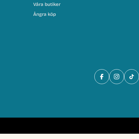
Våra butiker
Ångra köp
Facebook
Instagra
Tik