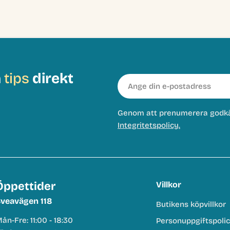
h
tips
direkt
E-
post
Genom att prenumerera godk
Integritetspolicy.
Öppettider
Villkor
veavägen 118
Butikens köpvillkor
ån-Fre: 11:00 - 18:30
Personuppgiftspoli