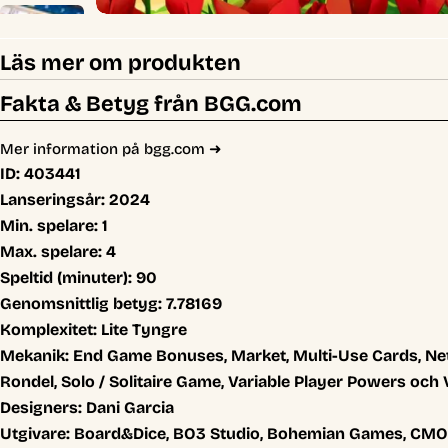
Läs mer om produkten
Fakta & Betyg från BGG.com
Mer information på bgg.com ➜
ID:
403441
Lanseringsår:
2024
Min. spelare:
1
Max. spelare:
4
Speltid (minuter):
90
Genomsnittlig betyg:
7.78169
Komplexitet:
Lite Tyngre
Mekanik:
End Game Bonuses, Market, Multi-Use Cards, Ne
Rondel, Solo / Solitaire Game, Variable Player Powers och 
Designers:
Dani Garcia
Utgivare:
Board&Dice, BO3 Studio, Bohemian Games, CMON