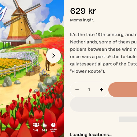
Ordinarie
629 kr
pris
Moms ingår.
Öppna media 1 i modal
It’s the late 19th century, an
Netherlands, some of them purp
polders between these windmill
once was a part of the turbulen
quintessential part of the Du
“Flower Route”).
Antal
Minska Antal För Windm
Öka Antal För
Loading locations...