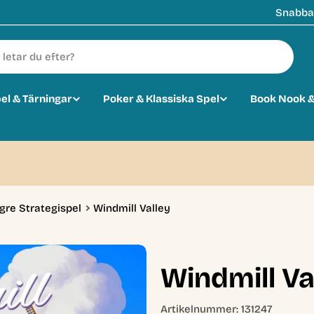
Snabba 
pel & Tärningar
Poker & Klassiska Spel
Book Nook &
gre Strategispel
Windmill Valley
Windmill Va
Artikelnummer:
131247