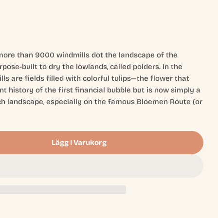
Öppna media 2 
d more than 9000 windmills dot the landscape of the
ose-built to dry the lowlands, called polders. In the
s are fields filled with colorful tulips—the flower that
t history of the first financial bubble but is now simply a
tch landscape, especially on the famous Bloemen Route (or
Lägg I Varukorg
ill Valley
 Windmill Valley