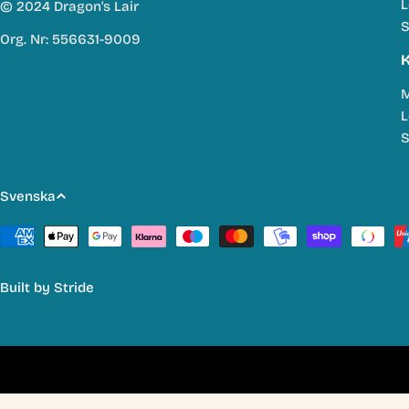
L
© 2024 Dragon's Lair
S
Org. Nr: 556631-9009
K
M
L
S
S
Svenska
p
Betalmetoder
r
Built by
Stride
å
k