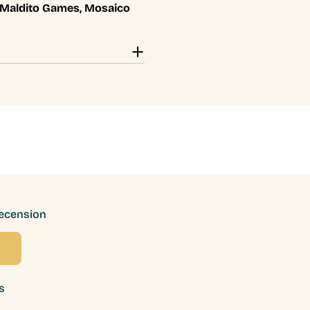
 Maldito Games, Mosaico
recension
s