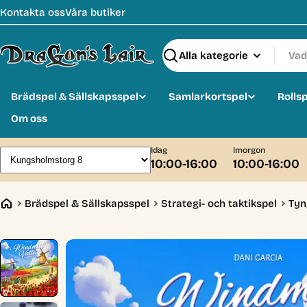
Hoppa
Kontakta oss
Våra butiker
till
innehåll
Sök
Brädspel & Sällskapsspel
Samlarkortspel
Rolls
Om oss
Idag
Imorgon
10:00-16:00
10:00-16:00
Brädspel & Sällskapsspel
Strategi- och taktikspel
Tyn