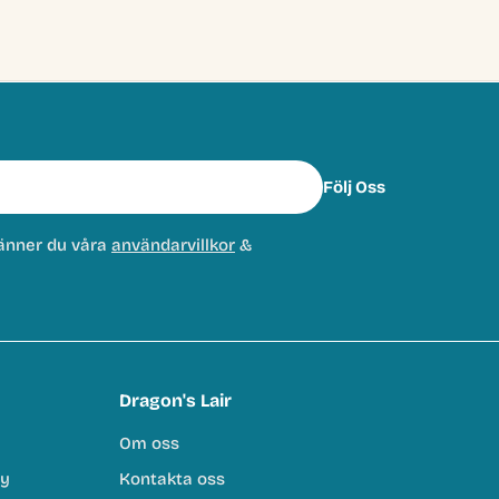
Följ Oss
änner du våra
användarvillkor
&
Dragon's Lair
Om oss
cy
Kontakta oss