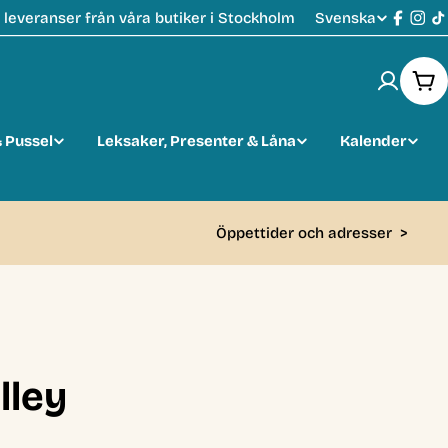
Svenska
leveranser från våra butiker i Stockholm
S
Faceb
Ins
T
p
Var
r
 Pussel
Leksaker, Presenter & Låna
Kalender
å
k
Öppettider och adresser
>
lley