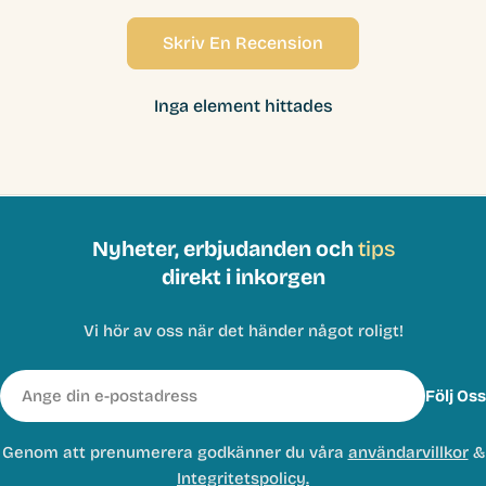
Skriv En Recension
Inga element hittades
Nyheter, erbjudanden och
tips
direkt i inkorgen
Vi hör av oss när det händer något roligt!
E-
Följ Oss
post
Genom att prenumerera godkänner du våra
användarvillkor
&
Integritetspolicy.