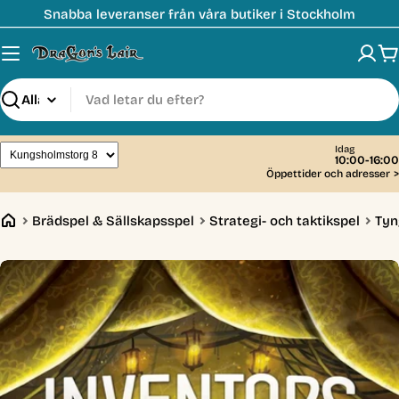
Hoppa
Snabba leveranser från våra butiker i Stockholm
till
innehåll
V
Sök
Idag
10:00-16:00
Öppettider och adresser
>
Brädspel & Sällskapsspel
Strategi- och taktikspel
Tyn