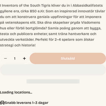
I Inventors of the South Tigris kliver du in i Abbasidkalifatets
gyllene era, cirka 850 e.Kr. Som en inspirerad innovatör tävlar
du om att konstruera geniala uppfinningar för att imponera
på vetenskapens elit. Ska dina skapelser pryda Visdomens
hus eller förbli bortglömda? Samla poäng genom att bygga,
testa och publicera enheter, samt träna hantverkare och
utveckla verkstäder. Perfekt för 2–4 spelare som älskar
strategi och historia!
Antal
Slutsåld
Minska Antal För Inventors Of The South Tigris
Öka Antal För Inventors Of The South Ti
Loading locations...
Snabb leverans 1–3 dagar