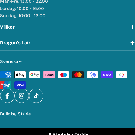
Mån-Fre: 13:00 - 22:00
Lördag: 10:00 - 16:00
Söndag: 10:00 - 16:00
Villkor
Dragon's Lair
S
Svenska
p
Betalmetoder
r
å
k
Facebook
Instagram
TikTok
Built by
Stride