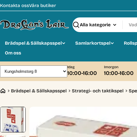
Hoppa
Kontakta oss
Våra butiker
till
innehåll
Sök
Brädspel & Sällskapsspel
Samlarkortspel
Rolls
Om oss
Idag
Imorgon
10:00-16:00
10:00-16:00
Brädspel & Sällskapsspel
Strategi- och taktikspel
Spe