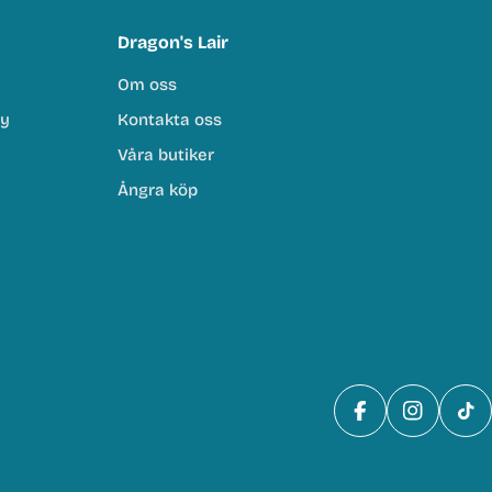
Dragon's Lair
Om oss
cy
Kontakta oss
Våra butiker
Ångra köp
Facebook
Instagra
Tik