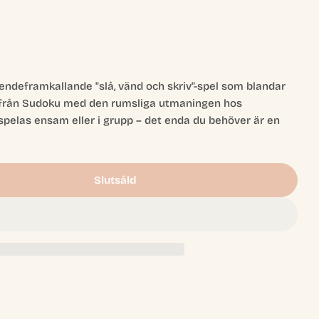
ndeframkallande "slå, vänd och skriv"-spel som blandar
en från Sudoku med den rumsliga utmaningen hos
spelas ensam eller i grupp – det enda du behöver är en
Slutsåld
oku
r Tedoku