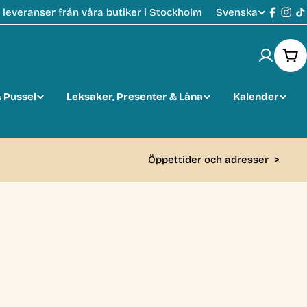
Svenska
leveranser från våra butiker i Stockholm
S
Faceb
Ins
T
p
Var
r
 Pussel
Leksaker, Presenter & Låna
Kalender
å
k
Öppettider och adresser
>