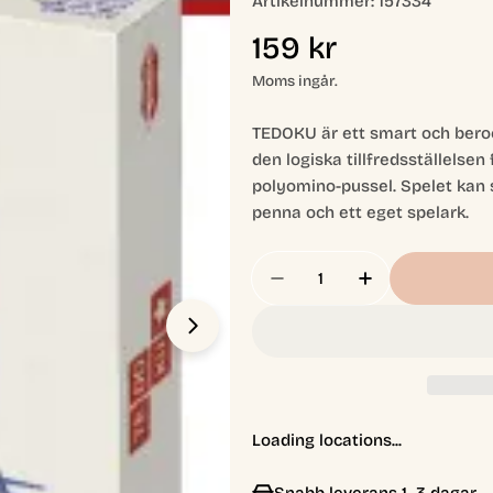
Artikelnummer:
157334
Ordinarie
159 kr
pris
Moms ingår.
Öppna media 1 i modal
TEDOKU är ett smart och beroe
den logiska tillfredsställels
polyomino-pussel. Spelet kan 
penna och ett eget spelark.
Antal
Minska Antal För Ted
Öka Antal Fö
Loading locations...