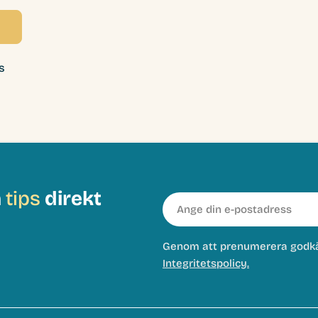
s
h
tips
direkt
E-
post
Genom att prenumerera godk
Integritetspolicy.