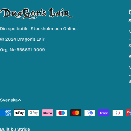
S
Din spelbutik i Stockholm och Online.
M
L
© 2024 Dragon's Lair
S
Org. Nr: 556631-9009
K
M
L
S
S
Svenska
p
Betalmetoder
r
Built by
Stride