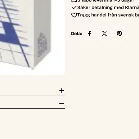
Snabb leverans 1–3 dagar
Säker betalning med Klarna
Trygg handel från svensk b
Dela: