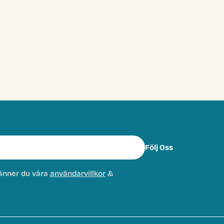
Följ Oss
änner du våra
användarvillkor
&