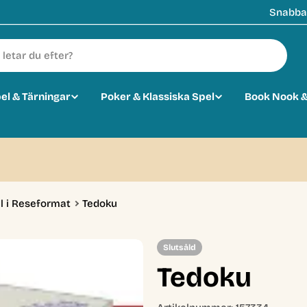
Snabba 
pel & Tärningar
Poker & Klassiska Spel
Book Nook &
l i Reseformat
Tedoku
Slutsåld
Tedoku