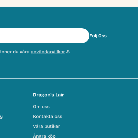
Följ Oss
änner du våra
användarvillkor
&
Dragon's Lair
Om oss
cy
Kontakta oss
Våra butiker
Ångra köp