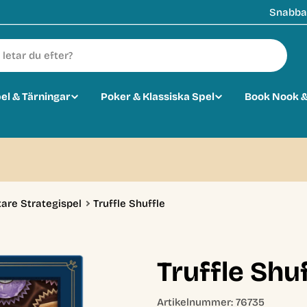
Snabba 
pel & Tärningar
Poker & Klassiska Spel
Book Nook &
tare Strategispel
Truffle Shuffle
Truffle Shu
Artikelnummer:
76735