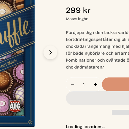
Ordinarie
299 kr
pris
Moms ingår.
Fördjupa dig i den läckra värl
kortdraftingsspel låter dig bl
chokladarrangemang med hjälp 
för både nybörjare och erfarna
Öppna media 1 i modal
kombinationer och oväntade öv
chokladmästaren?
Antal
Minska Antal För Truff
Öka Antal För
Loading locations...