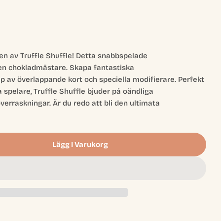
den av Truffle Shuffle! Detta snabbspelade
i en chokladmästare. Skapa fantastiska
av överlappande kort och speciella modifierare. Perfekt
 spelare, Truffle Shuffle bjuder på oändliga
erraskningar. Är du redo att bli den ultimata
Öppna media 2 
Lägg I Varukorg
le Shuffle
 Truffle Shuffle