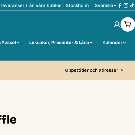
Svenska
leveranser från våra butiker i Stockholm
S
Faceb
Ins
T
p
Var
r
 Pussel
Leksaker, Presenter & Låna
Kalender
å
k
Öppettider och adresser
>
ffle