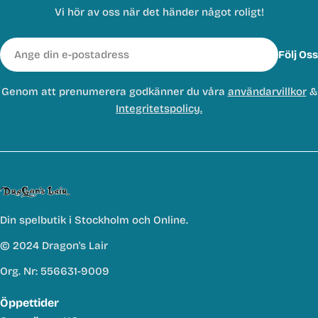
Vi hör av oss när det händer något roligt!
E-
Följ Oss
post
Genom att prenumerera godkänner du våra
användarvillkor
&
Integritetspolicy.
Din spelbutik i Stockholm och Online.
© 2024 Dragon's Lair
Org. Nr: 556631-9009
Öppettider