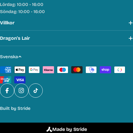
Lördag: 10:00 - 16:00
Söndag: 10:00 - 16:00
Villkor
Dragon's Lair
S
Svenska
p
Betalmetoder
r
å
k
Facebook
Instagram
TikTok
Built by
Stride
Made by Stride