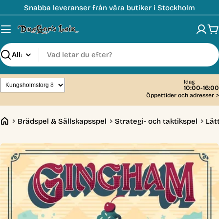
Hoppa
Snabba leveranser från våra butiker i Stockholm
till
innehåll
V
Sök
Idag
10:00-16:00
Öppettider och adresser
>
Brädspel & Sällskapsspel
Strategi- och taktikspel
Lät