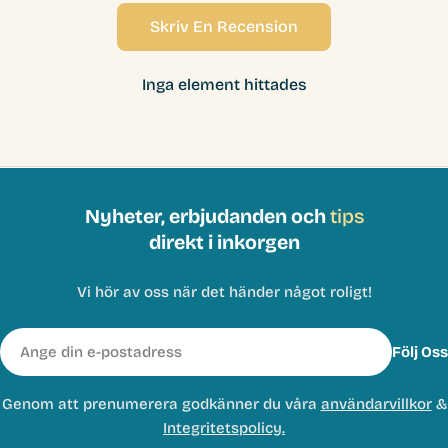
Skriv En Recension
Inga element hittades
Nyheter, erbjudanden och
tips
direkt i inkorgen
Vi hör av oss när det händer något roligt!
E-
Följ Oss
post
Genom att prenumerera godkänner du våra
användarvillkor
&
Integritetspolicy.