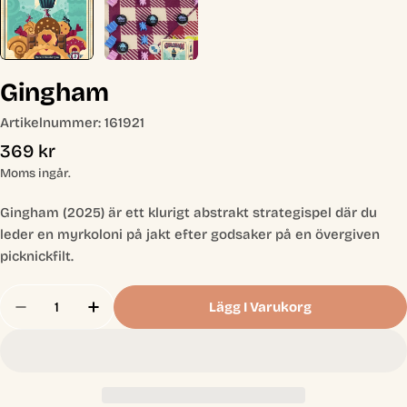
Gingham
Artikelnummer:
161921
Ordinarie
369 kr
pris
Moms ingår.
Gingham (2025) är ett klurigt abstrakt strategispel där du
leder en myrkoloni på jakt efter godsaker på en övergiven
picknickfilt.
Antal
Lägg I Varukorg
Minska Antal För Gingham
Öka Antal För Gingham