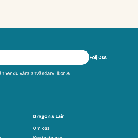
Följ Oss
änner du våra
användarvillkor
&
Dragon's Lair
Om oss