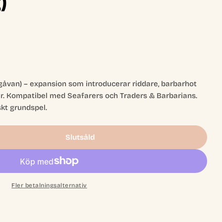
)
tgåvan) – expansion som introducerar riddare, barbarhot
r. Kompatibel med Seafarers och Traders & Barbarians.
kt grundspel.
Slutsåld
 Cities &amp; Knights - 6th Edition (eng)
 Catan Cities &amp; Knights - 6th Edition (eng)
Fler betalningsalternativ