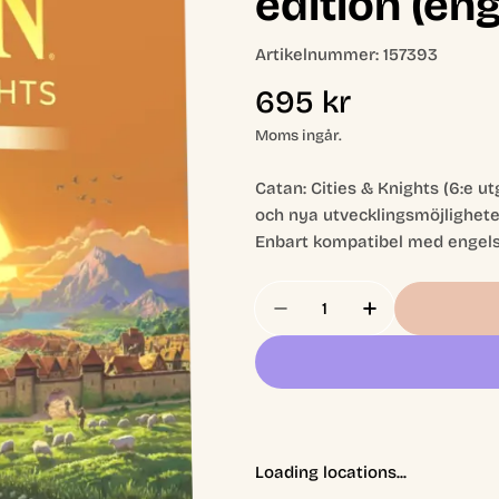
edition (eng
Artikelnummer:
157393
Ordinarie
695 kr
pris
Moms ingår.
Catan: Cities & Knights (6:e u
och nya utvecklingsmöjlighete
Enbart kompatibel med engels
Antal
Minska Antal För Catan
Öka Antal För
Loading locations...