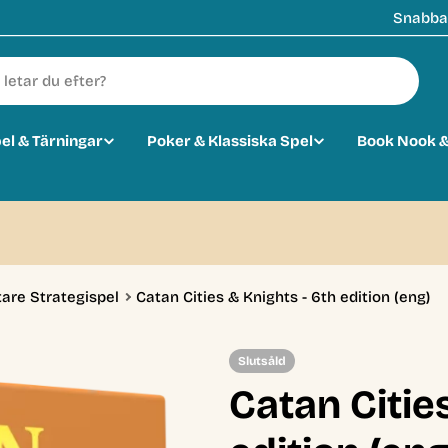
Snabba 
pel & Tärningar
Poker & Klassiska Spel
Book Nook &
tare Strategispel
Catan Cities & Knights - 6th edition (eng)
Slutsåld
Catan Citie