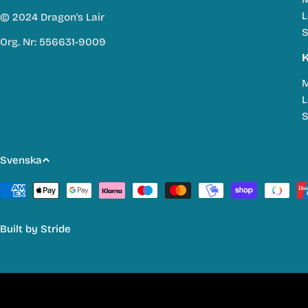
L
© 2024 Dragon's Lair
S
Org. Nr: 556631-9009
K
M
L
S
S
Svenska
p
Betalmetoder
r
Built by
Stride
å
k