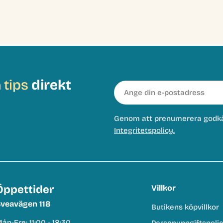
h
tips
direkt
E-
post
Genom att prenumerera godk
Integritetspolicy.
Öppettider
Villkor
veavägen 118
Butikens köpvillkor
ån-Fre: 11:00 - 18:30