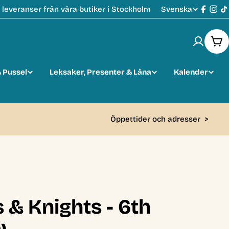
Svenska
leveranser från våra butiker i Stockholm
S
Faceb
Ins
T
p
Var
r
 Pussel
Leksaker, Presenter & Låna
Kalender
å
k
Öppettider och adresser
>
s & Knights - 6th