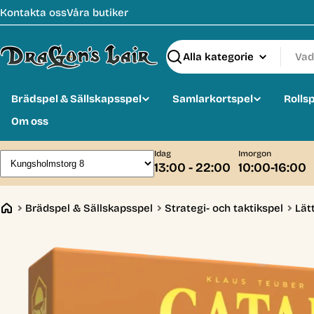
Hoppa
Kontakta oss
Våra butiker
till
innehåll
Sök
Brädspel & Sällskapsspel
Samlarkortspel
Rolls
Om oss
Idag
Imorgon
13:00 - 22:00
10:00-16:00
Brädspel & Sällskapsspel
Strategi- och taktikspel
Lät