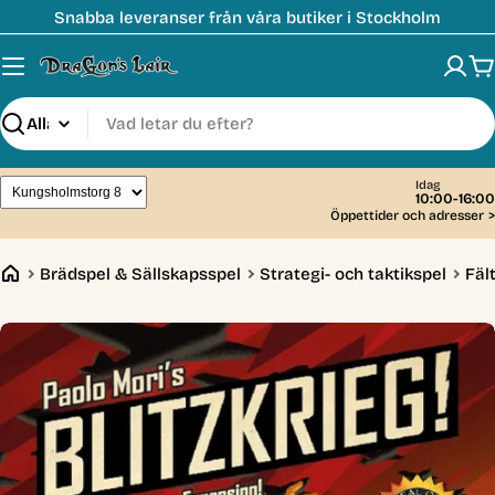
Hoppa
Snabba leveranser från våra butiker i Stockholm
till
innehåll
V
Sök
Idag
10:00-16:00
Öppettider och adresser
>
Brädspel & Sällskapsspel
Strategi- och taktikspel
Fäl