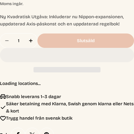
pris
Moms ingår.
Ny Kvadratisk Utgåva: Inkluderar nu Nippon-expansionen,
uppdaterad Axis-påskonst och en uppdaterad regelbok!
Antal
Slutsåld
Minska Antal För Blitzkrieg Square Edition Incl. 
Öka Antal För Blitzkrieg Square Edition 
Loading locations...
Snabb leverans 1–3 dagar
Säker betalning med Klarna, Swish genom klarna eller Nets
& kort
Trygg handel från svensk butik