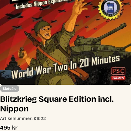
Öppna media 0 i modal
Slutsåld
Blitzkrieg Square Edition incl.
Nippon
Artikelnummer:
91522
Ordinarie
495 kr