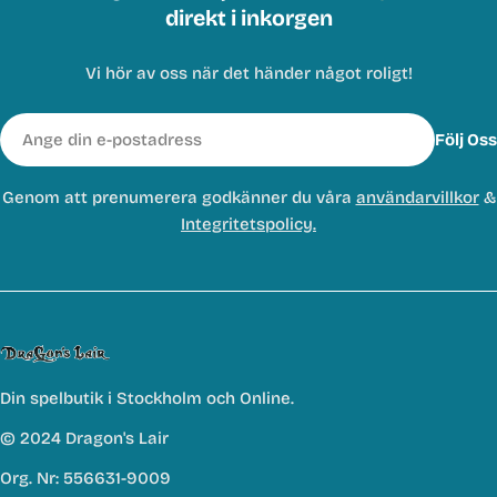
direkt i inkorgen
Vi hör av oss när det händer något roligt!
E-
Följ Oss
post
Genom att prenumerera godkänner du våra
användarvillkor
&
Integritetspolicy.
Din spelbutik i Stockholm och Online.
© 2024 Dragon's Lair
Org. Nr: 556631-9009