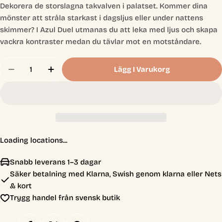
Dekorera de storslagna takvalven i palatset. Kommer dina
mönster att stråla starkast i dagsljus eller under nattens
skimmer? I Azul Duel utmanas du att leka med ljus och skapa
vackra kontraster medan du tävlar mot en motståndare.
Antal
Lägg I Varukorg
Minska Antal För Azul Duel (SV)
Öka Antal För Azul Duel (SV)
Loading locations...
Snabb leverans 1–3 dagar
Säker betalning med Klarna, Swish genom klarna eller Nets
& kort
Trygg handel från svensk butik