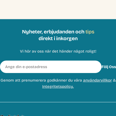
Nyheter, erbjudanden och
tips
direkt i inkorgen
Vi hör av oss när det händer något roligt!
E-
Följ Oss
post
Genom att prenumerera godkänner du våra
användarvillkor
&
Integritetspolicy.