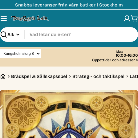
Hoppa
Snabba leveranser från våra butiker i Stockholm
till
innehåll
V
Sök
Idag
10:00-16:00
Öppettider och adresser
>
Brädspel & Sällskapsspel
Strategi- och taktikspel
Lät