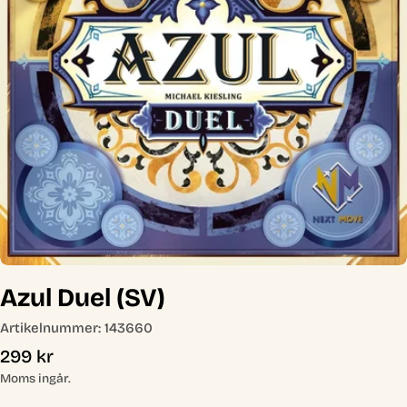
Öppna media 0 i modal
Azul Duel (SV)
Artikelnummer:
143660
Ordinarie
299 kr
pris
Moms ingår.