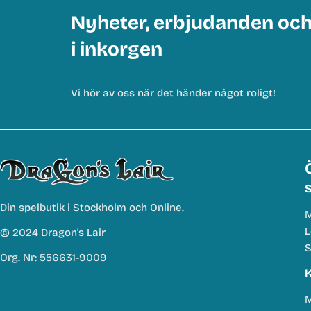
Nyheter, erbjudanden oc
i inkorgen
Vi hör av oss när det händer något roligt!
S
Din spelbutik i Stockholm och Online.
M
L
© 2024 Dragon's Lair
S
Org. Nr: 556631-9009
K
M