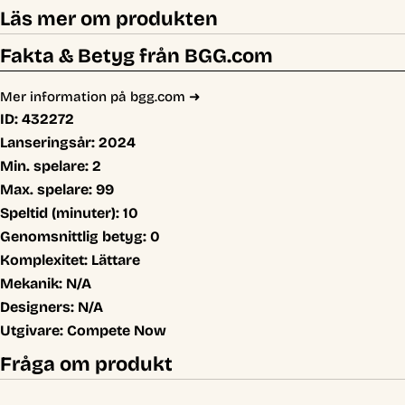
Läs mer om produkten
Fakta & Betyg från BGG.com
Mer information på bgg.com ➜
ID:
432272
Lanseringsår:
2024
Min. spelare:
2
Max. spelare:
99
Speltid (minuter):
10
Genomsnittlig betyg:
0
Komplexitet:
Lättare
Mekanik:
N/A
Designers:
N/A
Utgivare:
Compete Now
Fråga om produkt