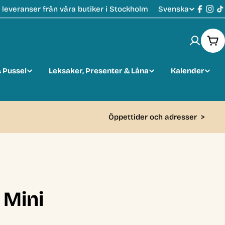
Svenska
leveranser från våra butiker i Stockholm
S
Faceb
Ins
T
p
Var
r
 Pussel
Leksaker, Presenter & Låna
Kalender
å
k
Öppettider och adresser
>
 Mini