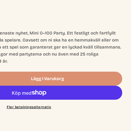
aste nyhet, Mini 0–100 Party. Ett festligt och fartfyllt
da spelare. Oavsett om ni ska ha en hemmakväll eller om
ta ett spel som garanterat ger en lyckad kväll tillsammans.
rågor med partytema och nu även med 25 roliga
 år.
Lägg I Varukorg
 Party Mini
 0-100 Party Mini
Fler betalningsalternativ