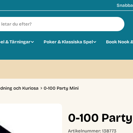
Snabba 
pel & Tärningar
Poker & Klassiska Spel
Book Nook &
0
ldning och Kuriosa
0-100 Party Mini
0-100 Party
Artikelnummer:
138773