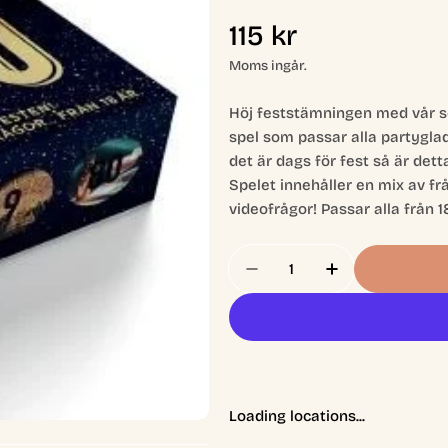
Ordinarie
115 kr
pris
Moms ingår.
Höj feststämningen med vår sen
spel som passar alla partygla
det är dags för fest så är det
Spelet innehåller en mix av f
videofrågor! Passar alla från 18
Antal
Minska Antal För 0-100
Öka Antal För
Loading locations...