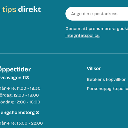
h
tips
direkt
E-
post
Genom att prenumerera godk
Integritetspolicy.
Öppettider
Villkor
veavägen 118
Butikens köpvillkor
ån-Fre: 11:00 - 18:30
Personuppgiftspoli
ördag: 12:00 - 16:00
öndag: 12:00 - 16:00
ungsholmstorg 8
ån-Fre: 13:00 - 22:00