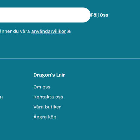
Följ Oss
änner du våra
användarvillkor
&
Dragon's Lair
Om oss
cy
Kontakta oss
Våra butiker
Ångra köp