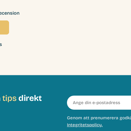
recension
s
h
tips
direkt
E-
post
Genom att prenumerera godk
Integritetspolicy.