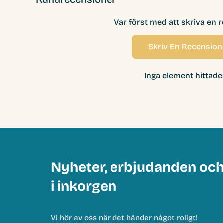
Var först med att skriva en 
Skriv En Recension
Inga element hittade
Nyheter, erbjudanden oc
i inkorgen
Vi hör av oss när det händer något roligt!