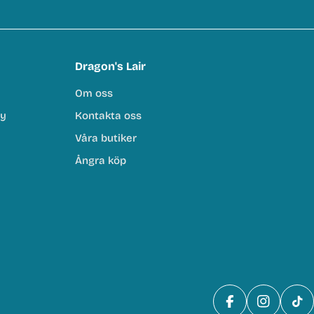
Dragon's Lair
Om oss
cy
Kontakta oss
Våra butiker
Ångra köp
Facebook
Instagra
Tik