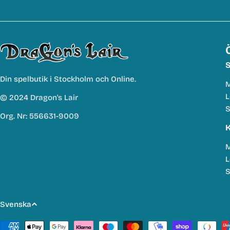
S
Din spelbutik i Stockholm och Online.
M
L
© 2024 Dragon's Lair
S
Org. Nr: 556631-9009
K
M
L
S
S
Svenska
p
Betalmetoder