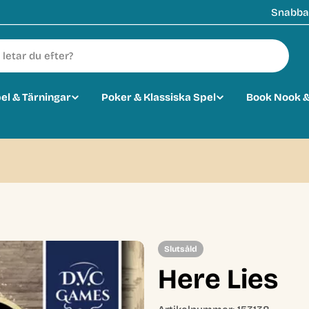
Snabba 
pel & Tärningar
Poker & Klassiska Spel
Book Nook &
Slutsåld
Here Lies