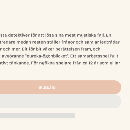
Öppna media 2 
sta detektiver för att lösa sina mest mystiska fall. En
tredare medan resten ställer frågor och samlar ledtrådar
 och mer. Bit för bit växer berättelsen fram, och
 avgörande "eureka-ögonblicket". Ett samarbetsspel fullt
tivt tänkande. För nyfikna spelare från ca 12 år som gillar
Slutsåld
Lies
 Here Lies