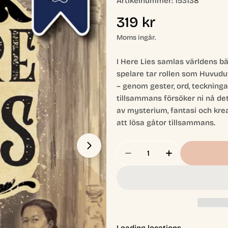
Artikelnummer:
153138
Ordinarie
319 kr
pris
Moms ingår.
I Here Lies samlas världens bä
spelare tar rollen som Huvudu
– genom gester, ord, teckningar
tillsammans försöker ni nå det
av mysterium, fantasi och krea
att lösa gåtor tillsammans.
Antal
Minska Antal För Here 
Öka Antal För
Öppna media 1 i modal