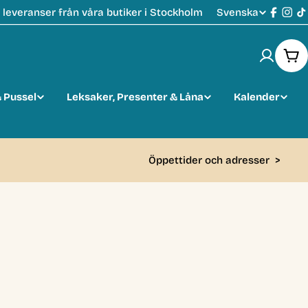
Svenska
leveranser från våra butiker i Stockholm
S
Faceb
Ins
T
p
Var
r
 Pussel
Leksaker, Presenter & Låna
Kalender
å
k
Öppettider och adresser
>