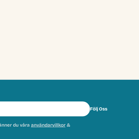
Följ Oss
änner du våra
användarvillkor
&