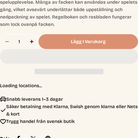
spelupplevelse. Många av facken kan användas under spelets
gång, vilket avsevärt underlättar både uppställning och
nedpackning av spelet. Regelboken och rasbladen fungerar
som lock ovanpå facken.
Antal
Lägg I Varukorg
Minska Antal För Folded Space - Sidereal Conflue
Öka Antal För Folded Space - Sidereal C
Loading locations...
Snabb leverans 1–3 dagar
Säker betalning med Klarna, Swish genom klarna eller Nets
& kort
Trygg handel från svensk butik