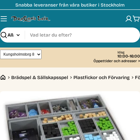
Hoppa
Snabba leveranser från våra butiker i Stockholm
till
innehåll
V
Sök
Idag
10:00-16:00
Öppettider och adresser
>
Brädspel & Sällskapsspel
Plastfickor och Förvaring
Fö