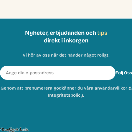
Nyheter, erbjudanden och
tips
direkt i inkorgen
Vi hör av oss när det händer något roligt!
E-
Följ Oss
post
Genom att prenumerera godkänner du våra
användarvillkor
&
Integritetspolicy.