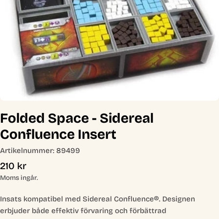
Öppna media 0 i modal
Folded Space - Sidereal
Confluence Insert
Artikelnummer:
89499
Ordinarie
210 kr
pris
Moms ingår.
Insats kompatibel med Sidereal Confluence®. Designen
erbjuder både effektiv förvaring och förbättrad