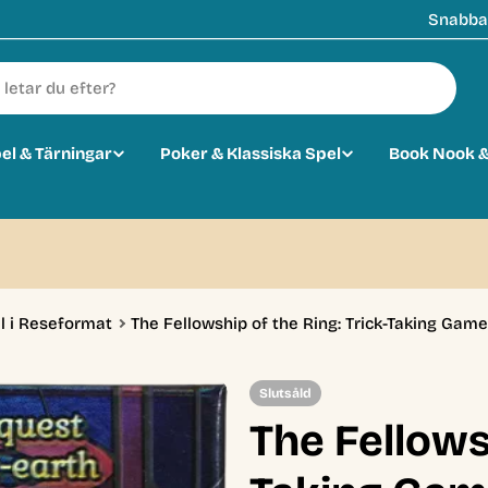
Snabba 
pel & Tärningar
Poker & Klassiska Spel
Book Nook &
l i Reseformat
The Fellowship of the Ring: Trick-Taking Game
Slutsåld
The Fellowsh