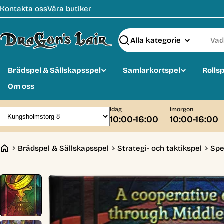
Hoppa
Kontakta oss
Våra butiker
till
innehåll
Sök
Brädspel & Sällskapsspel
Samlarkortspel
Rolls
Om oss
Idag
Imorgon
10:00-16:00
10:00-16:00
Brädspel & Sällskapsspel
Strategi- och taktikspel
Spe