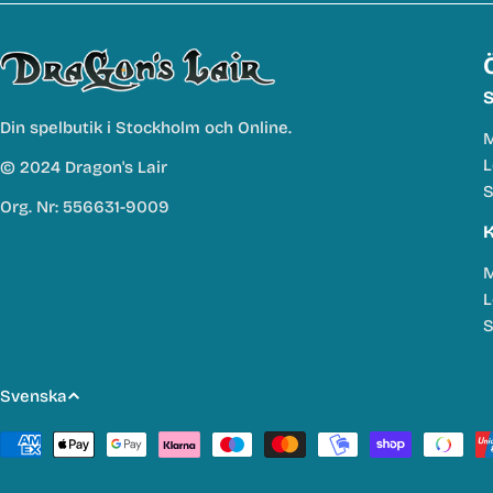
S
Din spelbutik i Stockholm och Online.
M
L
© 2024 Dragon's Lair
S
Org. Nr: 556631-9009
K
M
L
S
S
Svenska
p
Betalmetoder