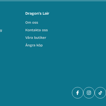
Dragon's Lair
Om oss
cy
Kontakta oss
Våra butiker
Ångra köp
Facebook
Instagra
Tik