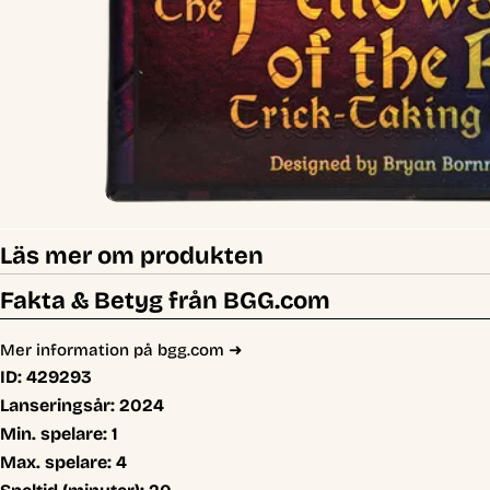
Läs mer om produkten
Fakta & Betyg från BGG.com
Mer information på bgg.com ➜
ID:
429293
Lanseringsår:
2024
Min. spelare:
1
Max. spelare:
4