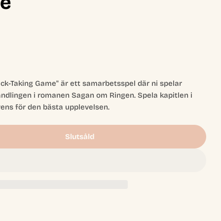
me
rick-Taking Game" är ett samarbetsspel där ni spelar
andlingen i romanen Sagan om Ringen. Spela kapitlen i
Öppna media 2 
kvens för den bästa upplevelsen.
Slutsåld
ellowship Of The Ring: Trick-Taking Game
 The Fellowship Of The Ring: Trick-Taking Game