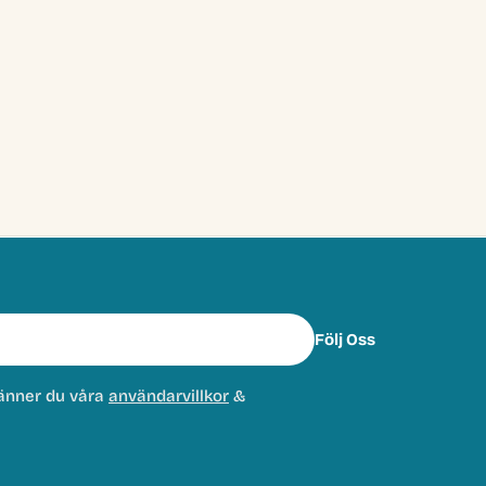
Följ Oss
änner du våra
användarvillkor
&