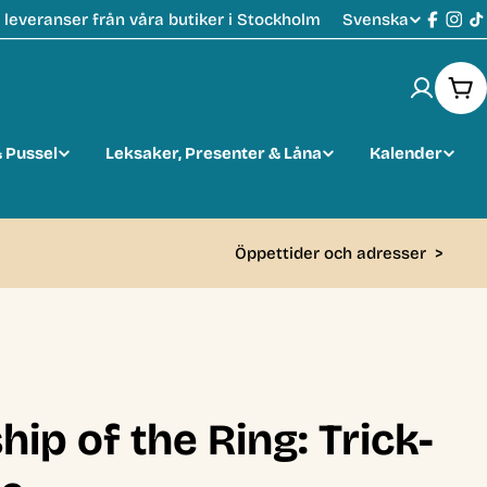
Svenska
leveranser från våra butiker i Stockholm
S
Faceb
Ins
T
p
Var
r
 Pussel
Leksaker, Presenter & Låna
Kalender
å
k
Öppettider och adresser
>
ip of the Ring: Trick-