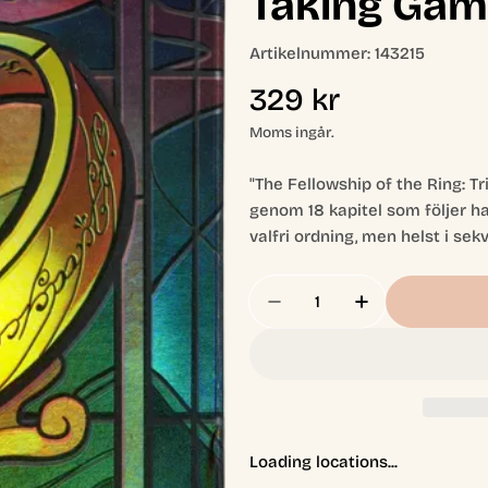
Taking Ga
Artikelnummer:
143215
Ordinarie
329 kr
pris
Moms ingår.
"The Fellowship of the Ring: T
genom 18 kapitel som följer h
valfri ordning, men helst i se
Antal
Minska Antal För The F
Öka Antal För
Loading locations...