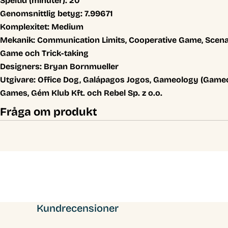
Speltid (minuter):
20
Genomsnittlig betyg:
7.99671
Komplexitet:
Medium
Mekanik:
Communication Limits, Cooperative Game, Scena
Game och Trick-taking
Designers:
Bryan Bornmueller
Utgivare:
Office Dog, Galápagos Jogos, Gameology (Game
Games, Gém Klub Kft. och Rebel Sp. z o.o.
Fråga om produkt
Kundrecensioner