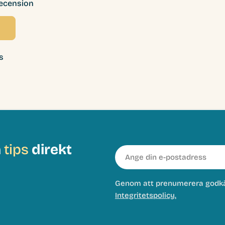
recension
s
h
tips
direkt
E-
post
Genom att prenumerera godk
Integritetspolicy.