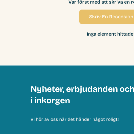
Var först med att skriva en 
Skriv En Recension
Inga element hittade
Nyheter, erbjudanden oc
i inkorgen
Vi hör av oss när det händer något roligt!