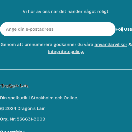
Vi hör av oss när det händer något roligt!
E-
Följ Oss
post
Genom att prenumerera godkänner du våra
användarvillkor
&
Integritetspolicy.
Din spelbutik i Stockholm och Online.
© 2024 Dragon's Lair
Org. Nr: 556631-9009