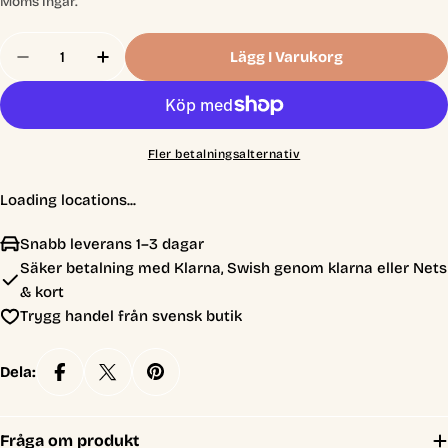
pris
Moms ingår.
Antal
Lägg I Varukorg
Minska Antal För Gwent Legendary Ballad North
Öka Antal För Gwent Legendary Ballad
Fler betalningsalternativ
Loading locations...
Snabb leverans 1–3 dagar
Säker betalning med Klarna, Swish genom klarna eller Nets
& kort
Trygg handel från svensk butik
Dela:
Fråga om produkt