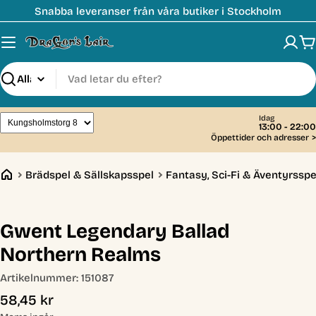
Hoppa
Snabba leveranser från våra butiker i Stockholm
till
innehåll
V
Sök
Idag
13:00 - 22:00
Öppettider och adresser
>
Brädspel & Sällskapsspel
Fantasy, Sci-Fi & Äventyrsspe
Gwent Legendary Ballad
Northern Realms
Artikelnummer:
151087
Ordinarie
58,45 kr