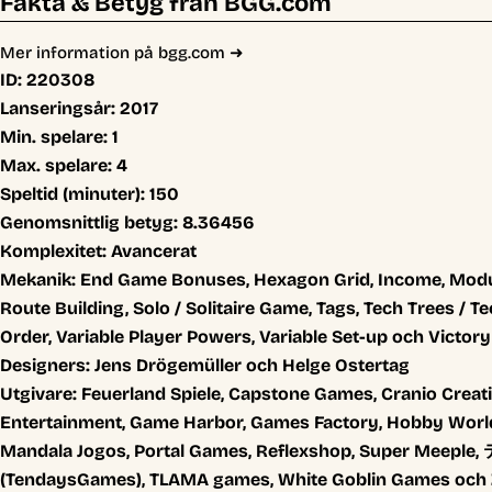
Fakta & Betyg från BGG.com
Mer information på bgg.com ➜
ID:
220308
Lanseringsår:
2017
Min. spelare:
1
Max. spelare:
4
Speltid (minuter):
150
Genomsnittlig betyg:
8.36456
Komplexitet:
Avancerat
Mekanik:
End Game Bonuses, Hexagon Grid, Income, Modu
Route Building, Solo / Solitaire Game, Tags, Tech Trees / T
Order, Variable Player Powers, Variable Set-up och Victor
Designers:
Jens Drögemüller och Helge Ostertag
Utgivare:
Feuerland Spiele, Capstone Games, Cranio Creat
Entertainment, Game Harbor, Games Factory, Hobby Worl
Mandala Jogos, Portal Games, Reflexshop, Super Me
(TendaysGames), TLAMA games, White Goblin Games och