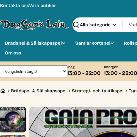
Hoppa
Kontakta oss
Våra butiker
till
innehåll
Sök
Brädspel & Sällskapsspel
Samlarkortspel
Rolls
Om oss
Idag
Imorgon
13:00 - 22:00
13:00 - 22:0
Brädspel & Sällskapsspel
Strategi- och taktikspel
Tyn