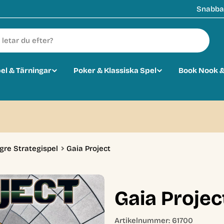
Snabba 
pel & Tärningar
Poker & Klassiska Spel
Book Nook &
0
gre Strategispel
Gaia Project
Gaia Projec
Artikelnummer:
61700