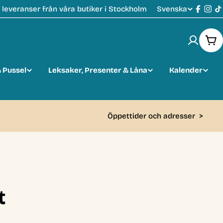
Svenska
leveranser från våra butiker i Stockholm
S
Faceb
Ins
T
p
Var
r
 Pussel
Leksaker, Presenter & Låna
Kalender
å
k
Öppettider och adresser
>
t