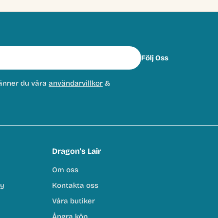
Följ Oss
änner du våra
användarvillkor
&
Dragon's Lair
Om oss
cy
Kontakta oss
Våra butiker
Ångra köp