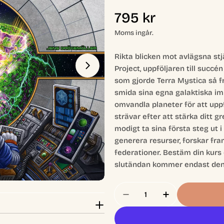
Ordinarie
795 kr
pris
Moms ingår.
Öppna media 1 i modal
Rikta blicken mot avlägsna stj
Project, uppföljaren till succ
som gjorde Terra Mystica så fr
smida sina egna galaktiska im
omvandla planeter för att upp
strävar efter att stärka ditt g
modigt ta sina första steg ut 
generera resurser, forskar fra
federationer. Bestäm din kurs 
slutändan kommer endast den 
Antal
Minska Antal För Gaia 
Öka Antal För