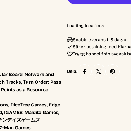
Loading locations...
Snabb leverans 1–3 dagar
Säker betalning med Klarna
Trygg handel från svensk b
Dela:
lar Board, Network and
ech Tracks, Turn Order: Pass
y Points as a Resource
ions, DiceTree Games, Edge
d, IGAMES, Maldito Games,
eple, テンデイズゲームズ
 Z-Man Games