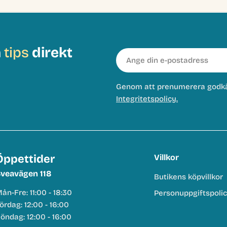
h
tips
direkt
E-
post
Genom att prenumerera godk
Integritetspolicy.
Öppettider
Villkor
veavägen 118
Butikens köpvillkor
ån-Fre: 11:00 - 18:30
Personuppgiftspoli
ördag: 12:00 - 16:00
öndag: 12:00 - 16:00