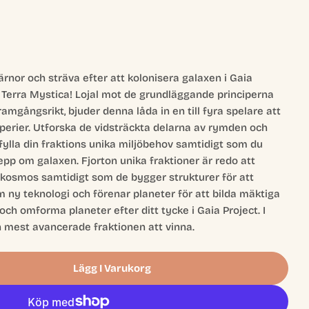
Öppna media 2 
ärnor och sträva efter att kolonisera galaxen i Gaia
én Terra Mystica! Lojal mot de grundläggande principerna
amgångsrikt, bjuder denna låda in en till fyra spelare att
perier. Utforska de vidsträckta delarna av rymden och
fylla din fraktions unika miljöbehov samtidigt som du
repp om galaxen. Fjorton unika fraktioner är redo att
i kosmos samtidigt som de bygger strukturer för att
m ny teknologi och förenar planeter för att bilda mäktiga
och omforma planeter efter ditt tycke i Gaia Project. I
mest avancerade fraktionen att vinna.
Lägg I Varukorg
Project
 Gaia Project