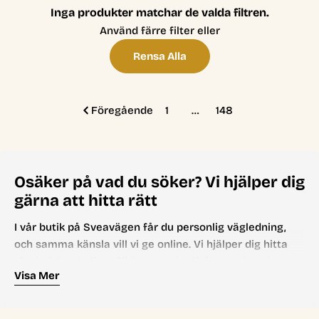
Inga produkter matchar de valda filtren.
Använd färre filter eller
Rensa Alla
Föregående
1
…
148
Osäker på vad du söker? Vi hjälper dig
gärna att hitta rätt
I vår butik på Sveavägen får du personlig vägledning,
och samma känsla vill vi ge online. Vi hjälper dig hitta
rätt brädspel eller sällskapsspel utifrån antal spelare,
Visa Mer
speltid och hur avancerat du vill att spelet ska vara. Det
gör det enklare att välja något som faktiskt passar din
spelgrupp.