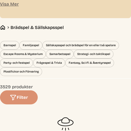
t
Visa Mer
Hos oss finns brädspel för både nybörjare och erfarna
i
spelare. Du kan upptäcka svenska brädspel,
internationella favoriter, prisvinnande titlar och spel
o
som ofta toppar listorna bland våra kunder. Oavsett om
Brädspel & Sällskapsspel
n
du letar efter ett snabbt sällskapsspel till kvällen eller
:
ett djupare strategispel för helgens spelträff hittar du
Barnspel
Familjespel
Sällskapsspel och brädspel för en eller två spelare
det här.
Escape Rooms & Mysterium
Samarbetsspel
Strategi- och taktikspel
Utforska vårt sortiment och hitta ditt nästa favoritspel.
Party- och festspel
Frågespel & Trivia
Fantasy, Sci-Fi & Äventyrsspel
Dragon’s Lair är platsen där nya spelupplevelser börjar.
Plastfickor och Förvaring
3529 produkter
Filter