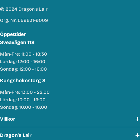
men det finns massor att utforska beroende på om ni
© 2024 Dragon's Lair
vill samarbeta eller tävla.
Org. Nr: 556631-9009
Letar du efter tyngre strategispel?
Öppettider
Vill du verkligen grotta ner dig i taktik, ekonomi och
Sveavägen 118
långsiktiga beslut? Då är strategispel som
Terraforming
Mars
och
Brass: Birmingham
klockrena. Här hittar du
Mån-Fre: 11:00 - 18:30
spel som belönar smart planering och ger många
Lördag: 12:00 - 16:00
timmars djup spelkänsla.
Söndag: 12:00 - 16:00
Klassiska brädspel för alla
Kungsholmstorg 8
Hos Dragon’s Lair hittar du både moderna brädspel och
Mån-Fre: 13:00 - 22:00
tidlösa klassiker. Vi fyller på hyllorna med nyheter från
Lördag: 10:00 - 16:00
stora förlag, mindre indietitlar och favoriter som
Ticket
Söndag: 10:00 - 16:00
to Ride
och
Catan
som är lika populära idag som när de
Villkor
kom. Oavsett om du söker familjespel, partyspel eller
strategispel finns det gott om guldkorn att upptäcka.
Dragon's Lair
Billiga och roliga sällskapsspel – ett