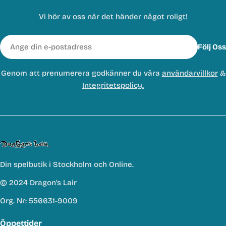
Vi hör av oss när det händer något roligt!
E-
Följ Oss
post
Genom att prenumerera godkänner du våra
användarvillkor
&
Integritetspolicy.
Din spelbutik i Stockholm och Online.
© 2024 Dragon's Lair
Org. Nr: 556631-9009
Öppettider