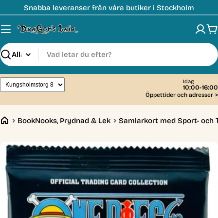
Hoppa
Snabba leveranser från våra butiker i Stockholm
till
innehåll
V
Sök
Idag
10:00-16:00
Öppettider och adresser
>
BookNooks, Prydnad & Lek
Samlarkort med Sport- och 