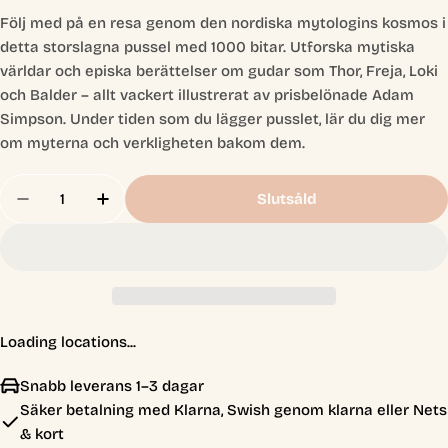
Följ med på en resa genom den nordiska mytologins kosmos i
detta storslagna pussel med 1000 bitar. Utforska mytiska
världar och episka berättelser om gudar som Thor, Freja, Loki
och Balder – allt vackert illustrerat av prisbelönade Adam
Simpson. Under tiden som du lägger pusslet, lär du dig mer
om myterna och verkligheten bakom dem.
Antal
Slutsåld
Minska Antal För The World Of Norse Mythology
Öka Antal För The World Of Norse Myth
Loading locations...
Snabb leverans 1–3 dagar
Säker betalning med Klarna, Swish genom klarna eller Nets
& kort