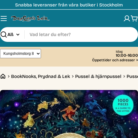
Hoppa
Snabba leveranser från våra butiker i Stockholm
till
innehåll
V
Sök
Idag
10:00-16:00
Öppettider och adresser
>
BookNooks, Prydnad & Lek
Pussel & hjärnpussel
Puss