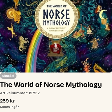
Öppna media 0 i modal
Slutsåld
The World of Norse Mythology
Artikelnummer:
157512
Ordinarie
259 kr
pris
Moms ingår.