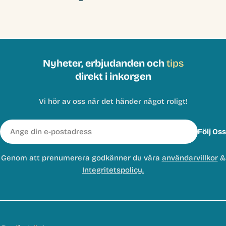
Nyheter, erbjudanden och
tips
direkt i inkorgen
Vi hör av oss när det händer något roligt!
E-
Följ Oss
post
Genom att prenumerera godkänner du våra
användarvillkor
&
Integritetspolicy.