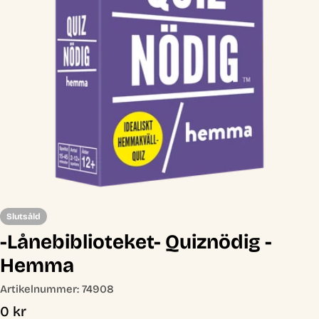
Öppna media 0 i modal
Slutsåld
-Lånebiblioteket- Quiznödig -
Hemma
Artikelnummer:
74908
Ordinarie
0 kr