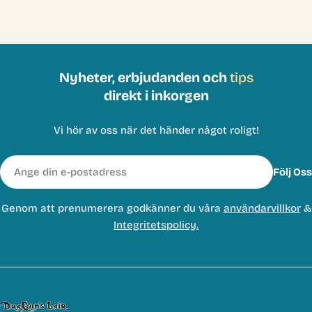
Nyheter, erbjudanden och
tips
direkt i inkorgen
Vi hör av oss när det händer något roligt!
E-
Följ Oss
post
Genom att prenumerera godkänner du våra
användarvillkor
&
Integritetspolicy.