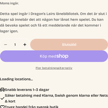
pris
Moms ingår.
Detta spel ingår i Dragon's Lairs lånebibliotek. Om det är slut i
lager så innebär det att någon har lånat hem spelet. Du kan
då bevaka spelet och få ett meddelande när det kommer i
lager igen.
Antal
Slutsåld
Minska Antal För -Lånebiblioteket- Quiznödig - 
Öka Antal För -Lånebiblioteket- Quiznö
Fler betalningsalternativ
Loading locations...
Snabb leverans 1–3 dagar
Säker betalning med Klarna, Swish genom klarna eller Nets
& kort
Trygg handel från svensk butik