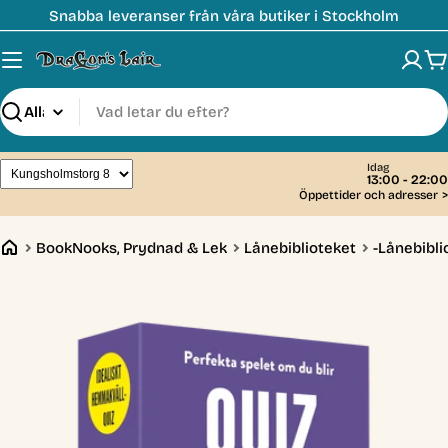
Hoppa
Snabba leveranser från våra butiker i Stockholm
till
innehåll
V
Sök
Idag
13:00 - 22:00
Öppettider och adresser
>
BookNooks, Prydnad & Lek
Lånebiblioteket
-Lånebibl