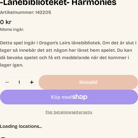
-Lånebiblioteket- Harmonies
Artikelnummer:
142205
Ordinarie
0 kr
pris
Moms ingår.
Detta spel ingår i Dragon's Lairs lånebibliotek. Om det är slut i
lager så innebär det att någon har lånat hem spelet. Du kan
då bevaka spelet och få ett meddelande när det kommer i
lager igen.
Antal
Slutsåld
Minska Antal För -Lånebiblioteket- Harmonies
Öka Antal För -Lånebiblioteket- Harmon
Fler betalningsalternativ
Loading locations...