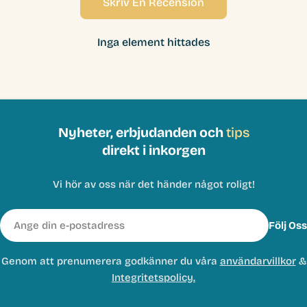
Skriv En Recension
Inga element hittades
Nyheter, erbjudanden och
tips
direkt i inkorgen
Vi hör av oss när det händer något roligt!
E-
Följ Oss
post
Genom att prenumerera godkänner du våra
användarvillkor
&
Integritetspolicy.