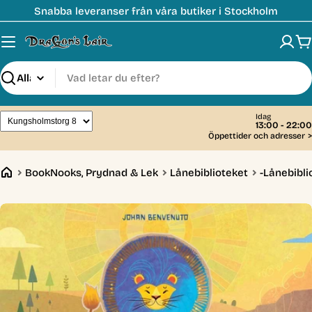
Hoppa
Snabba leveranser från våra butiker i Stockholm
till
innehåll
V
Sök
Idag
13:00 - 22:00
Öppettider och adresser
>
BookNooks, Prydnad & Lek
Lånebiblioteket
-Lånebibl