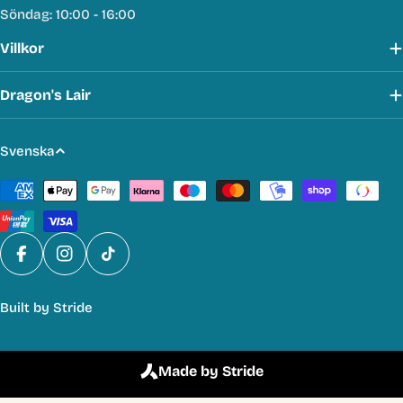
Söndag: 10:00 - 16:00
Villkor
Dragon's Lair
S
Svenska
p
Betalmetoder
r
å
k
Facebook
Instagram
TikTok
Built by
Stride
Made by Stride