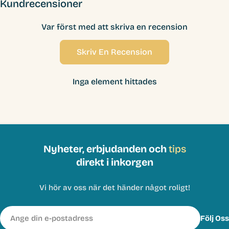
Kundrecensioner
Var först med att skriva en recension
Skriv En Recension
Inga element hittades
Nyheter, erbjudanden och
tips
direkt i inkorgen
Vi hör av oss när det händer något roligt!
E-
Följ Oss
post