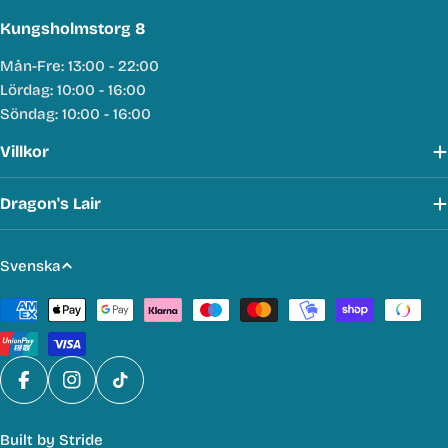
Kungsholmstorg 8
Mån-Fre: 13:00 - 22:00
Lördag: 10:00 - 16:00
Söndag: 10:00 - 16:00
Villkor
Dragon's Lair
S
Svenska
p
Betalmetoder
r
å
k
Facebook
Instagram
TikTok
Built by
Stride