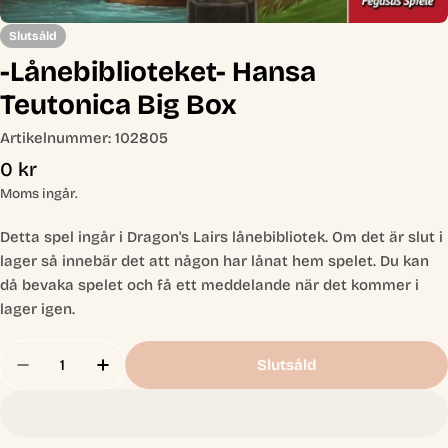
Slutsåld
-Lånebiblioteket- Hansa
Teutonica Big Box
Artikelnummer:
102805
Ordinarie
0 kr
pris
Moms ingår.
Detta spel ingår i Dragon's Lairs lånebibliotek. Om det är slut i
lager så innebär det att någon har lånat hem spelet. Du kan
då bevaka spelet och få ett meddelande när det kommer i
lager igen.
Antal
Slutsåld
Minska Antal För -Lånebiblioteket- Hansa Teuton
Öka Antal För -Lånebiblioteket- Hansa T