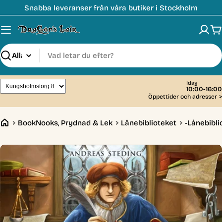
Hoppa
Snabba leveranser från våra butiker i Stockholm
till
innehåll
V
Sök
Idag
10:00-16:00
Öppettider och adresser
>
BookNooks, Prydnad & Lek
Lånebiblioteket
-Lånebibli